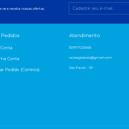
-se e receba nossas ofertas.
 Pedidos
Atendimento
 Conta
5511971225566
raizesglobais@gmail.com
uma Conta
São Paulo - SP
ar Pedido (Correios)