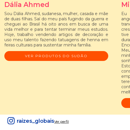
Dália Ahmed
Mi
Sou Dália Ahmed, sudanesa, mulher, casada e mãe
Eu 
de duas filhas. Saí do meu país fugindo da guerra e
ango
cheguei ao Brasil há oito anos em busca de uma
tran
vida melhor e para tentar terminar meus estudos.
cre
Hoje, trabalho vendendo artigos de decoração e
tive
uso meu talento fazendo tatuagens de henna em
dur
feiras culturais para sustentar minha família.
Enco
Meus
min
VER PRODUTOS DO SUDÃO
sonh
Esto
con
emp
ter
cont
melh
raizes_globais
Ver perfil